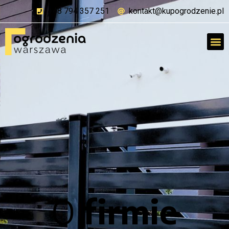
+48 794 357 251
kontakt@kupogrodzenie.pl
O
firmie