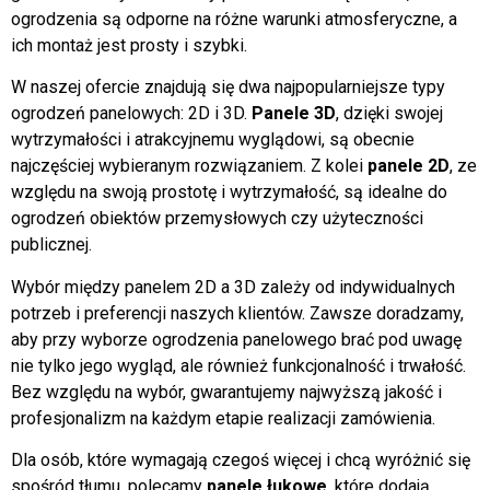
ogrodzenia są odporne na różne warunki atmosferyczne, a
ich montaż jest prosty i szybki.
W naszej ofercie znajdują się dwa najpopularniejsze typy
ogrodzeń panelowych: 2D i 3D.
Panele 3D
, dzięki swojej
wytrzymałości i atrakcyjnemu wyglądowi, są obecnie
najczęściej wybieranym rozwiązaniem. Z kolei
panele 2D
, ze
względu na swoją prostotę i wytrzymałość, są idealne do
ogrodzeń obiektów przemysłowych czy użyteczności
publicznej.
Wybór między panelem 2D a 3D zależy od indywidualnych
potrzeb i preferencji naszych klientów. Zawsze doradzamy,
aby przy wyborze ogrodzenia panelowego brać pod uwagę
nie tylko jego wygląd, ale również funkcjonalność i trwałość.
Bez względu na wybór, gwarantujemy najwyższą jakość i
profesjonalizm na każdym etapie realizacji zamówienia.
Dla osób, które wymagają czegoś więcej i chcą wyróżnić się
spośród tłumu, polecamy
panele łukowe
, które dodają